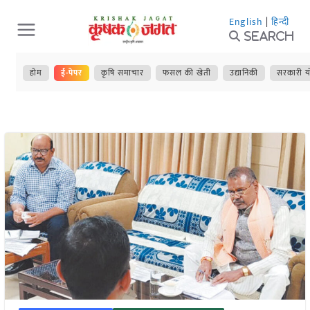
Skip
English
|
हिन्दी
to
Search
content
होम
ई-पेपर
कृषि समाचार
फसल की खेती
उद्यानिकी
सरकारी य