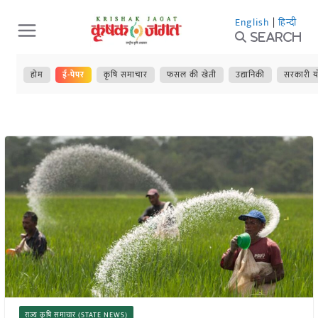
Skip
English
|
हिन्दी
to
Search
content
होम
ई-पेपर
कृषि समाचार
फसल की खेती
उद्यानिकी
सरकारी य
राज्य कृषि समाचार (STATE NEWS)