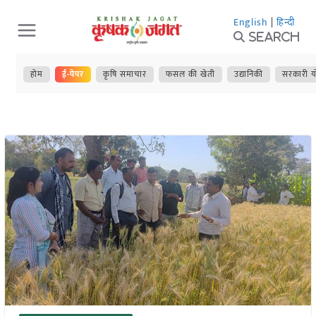
Skip
English
|
हिन्दी
to
Search
content
होम
ई-पेपर
कृषि समाचार
फसल की खेती
उद्यानिकी
सरकारी य