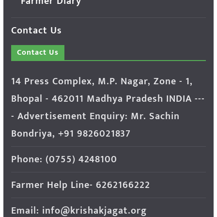
Farmer Diary
Contact Us
Contact Us
14 Press Complex, M.P. Nagar, Zone - 1,
Bhopal - 462011 Madhya Pradesh INDIA ---
- Advertisement Enquiry: Mr. Sachin
Bondriya, +91 9826021837
Phone: (0755) 4248100
Farmer Help Line- 6262166222
Email: info@krishakjagat.org