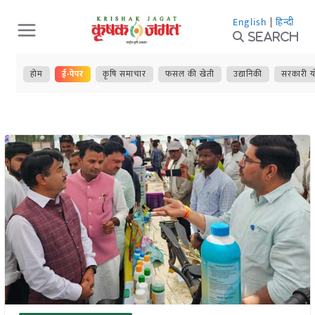
Skip
English
|
हिन्दी
to
Search
content
होम
ई-पेपर
कृषि समाचार
फसल की खेती
उद्यानिकी
सरकारी य