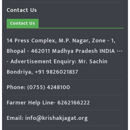
Contact Us
Contact Us
14 Press Complex, M.P. Nagar, Zone - 1,
Bhopal - 462011 Madhya Pradesh INDIA ---
- Advertisement Enquiry: Mr. Sachin
Bondriya, +91 9826021837
Phone: (0755) 4248100
Farmer Help Line- 6262166222
Email: info@krishakjagat.org