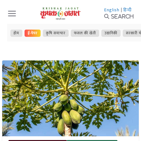
Skip
English
|
हिन्दी
to
Search
content
होम
ई-पेपर
कृषि समाचार
फसल की खेती
उद्यानिकी
सरकारी य