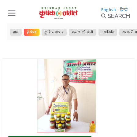
Skip
English
|
हिन्दी
to
Search
content
होम
ई-पेपर
कृषि समाचार
फसल की खेती
उद्यानिकी
सरकारी य