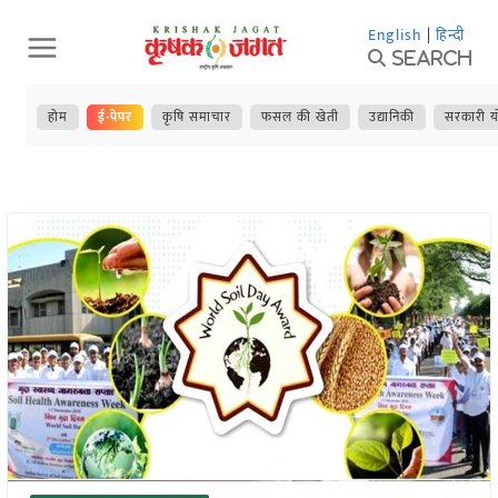
Skip
English
|
हिन्दी
to
Search
content
होम
ई-पेपर
कृषि समाचार
फसल की खेती
उद्यानिकी
सरकारी य