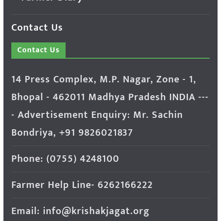
Contact Us
Contact Us
14 Press Complex, M.P. Nagar, Zone - 1,
Bhopal - 462011 Madhya Pradesh INDIA ---
- Advertisement Enquiry: Mr. Sachin
Bondriya, +91 9826021837
Phone: (0755) 4248100
Farmer Help Line- 6262166222
Email: info@krishakjagat.org