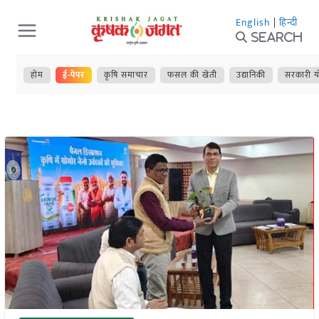
Skip
English
|
हिन्दी
to
Search
content
होम
ई-पेपर
कृषि समाचार
फसल की खेती
उद्यानिकी
सरकारी य