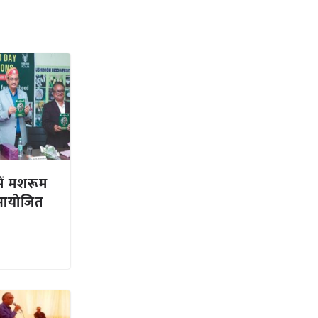
ें मशरूम
 आयोजित