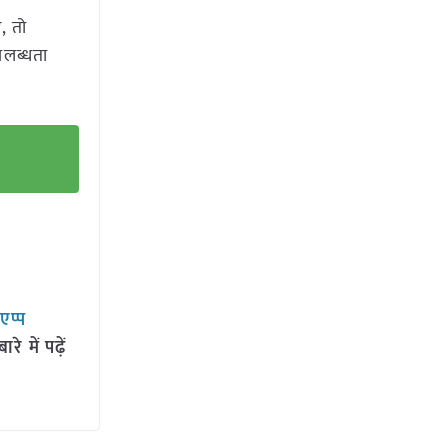
, तो
पलब्धता
सएप्प
 में पढ़ें