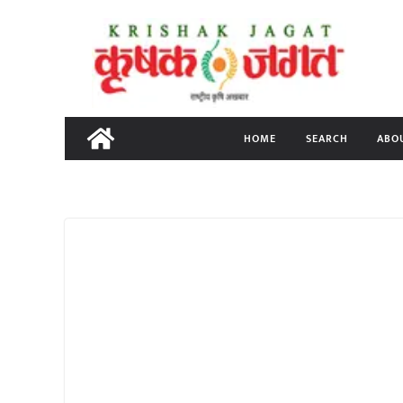
Skip
to
content
HOME
SEARCH
ABO