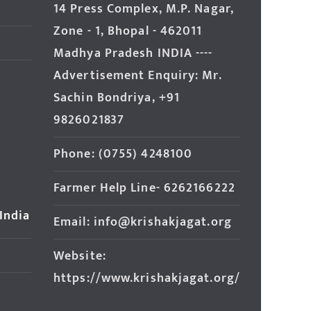
14 Press Complex, M.P. Nagar,
Zone - 1, Bhopal - 462011
Madhya Pradesh INDIA ----
Advertisement Enquiry: Mr.
Sachin Bondriya, +91
9826021837
Phone: (0755) 4248100
Farmer Help Line- 6262166222
 India
Email: info@krishakjagat.org
Website:
https://www.krishakjagat.org/