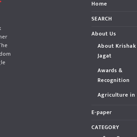
Home
SEARCH
k
About Us
her
The
About Krishak
edom
Jagat
gle
Awards &
Recognition
Agriculture in
E-paper
CATEGORY