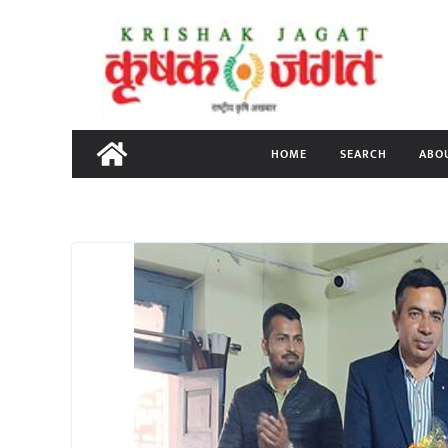
Skip
to
content
HOME
SEARCH
ABO