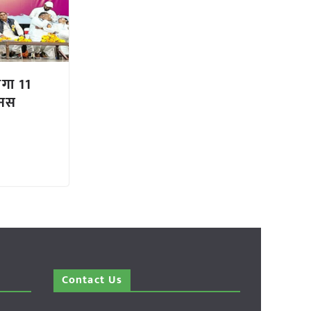
ेगा 11
ोनस
Contact Us