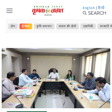
Skip
English
|
हिन्दी
to
Search
content
होम
ई-पेपर
कृषि समाचार
फसल की खेती
उद्यानिकी
सरकारी य