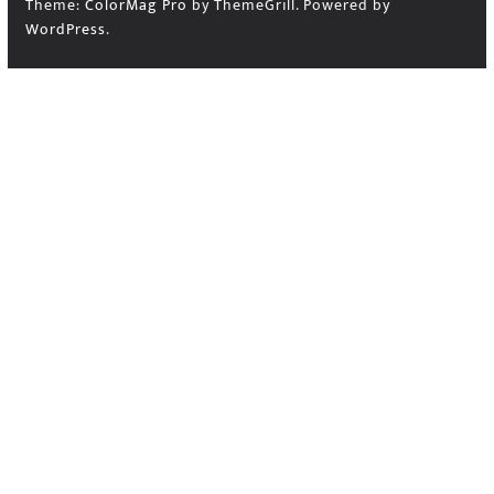
Theme:
ColorMag Pro
by ThemeGrill. Powered by
WordPress
.