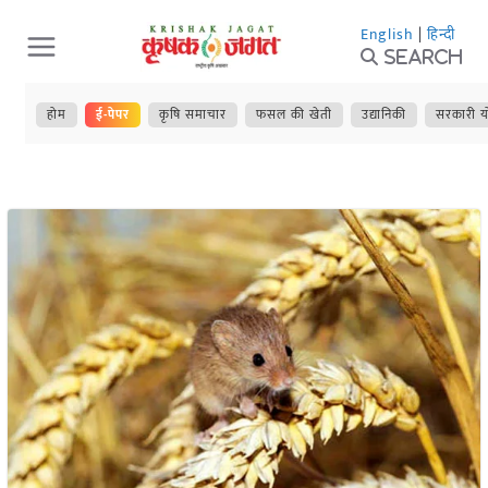
Skip
English
|
हिन्दी
to
Search
content
होम
ई-पेपर
कृषि समाचार
फसल की खेती
उद्यानिकी
सरकारी य