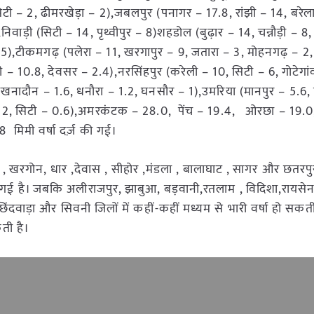
टी – 2, ढीमरखेड़ा – 2),जबलपुर (पनागर – 17.8, रांझी – 14, बरेला
िवाड़ी (सिटी – 14, पृथ्वीपुर – 8)शहडोल (बुढ़ार – 14, चन्नौड़ी – 8,
0.5),टीकमगढ़ (पलेरा – 11, खरगापुर – 9, जतारा – 3, मोहनगढ़ – 2,
गी – 10.8, देवसर – 2.4),नरसिंहपुर (करेली – 10, सिटी – 6, गोटेगां
खनादौन – 1.6, धनौरा – 1.2, घनसौर – 1),उमरिया (मानपुर – 5.6, 
न – 2, सिटी – 0.6),अमरकंटक – 28.0, पेंच – 19.4, ओरछा – 19.
 मिमी वर्षा दर्ज़ की गई।
डवा , खरगोन, धार ,देवास , सीहोर ,मंडला , बालाघाट , सागर और छतरपुर
 दी गई है। जबकि अलीराजपुर, झाबुआ, बड़वानी,रतलाम , विदिशा,रायसे
ंदवाड़ा और सिवनी जिलों में कहीं-कहीं मध्यम से भारी वर्षा हो सकती ह
ती है।