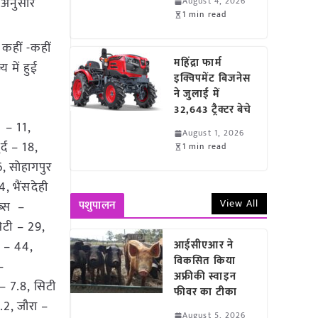
 अनुसार
August 4, 2026
1 min read
कहीं -कहीं
महिंद्रा फार्म
य में हुई
इक्विपमेंट बिजनेस
ने जुलाई में
32,643 ट्रैक्टर बेचे
 – 11,
August 1, 2026
्द – 18,
1 min read
, सोहागपुर
, भैंसदेही
View All
पशुपालन
ब्स –
िटी – 29,
ा – 44,
आईसीएआर ने
विकसित किया
–
अफ्रीकी स्वाइन
– 7.8, सिटी
फीवर का टीका
.2, जौरा –
August 5, 2026