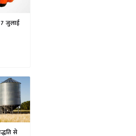
ु 27 जुलाई
द्धति से