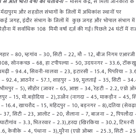
री से अति भारी वर्षा की चेतावनी
– मौसम केंद्र, से मिली जानकारी के
नर्मदापुरम और शहडोल संभागों के जिलों में अधिकांश स्थानों पर
ं कई जगह, इंदौर संभाग के जिलों में कुछ जगह और भोपाल संभाग में 
िहौना में सर्वाधिक 108 मिमी वर्षा दर्ज़ की गई। पिछले 24 घंटों में राज्
–
 लहार – 80, म्हगांव – 30, सिटी – 22, मौ – 12, बीज निगम एआरजी
 108, सोनकच्छ – 68, हा टपीपल्या – 50, उदयनगर – 33.6, टोंकखुर
पचमढ़ी – 94.4, सिवनी-मालवा – 23, इटारसी – 15.4, पिपरिया – 3.6
टन – 92.4, आठनेर – 57.1, शाहपुर – 39, मुलताई – 35, सिटी – 34.4
भीमपुर – 5), सीहोर (जावर – 65, आष्टा – 34, रेहटी – 2.2, एग्रो ओ
ुर – 15, मो.बड़ोदिया – 2),उज्जैन (नागदा – 45, माकड़ौन – 45, स
शाला – 16.4, खाचरौद – 15, महिदपुर – 10, बड़नगर – 8),दतिया (सेवढ़
ा – 37, सिटी – 23, आलोट – 20, सैलाना – 7, बाजना – 2, पिपलौदा 
, घाटीगांव – 3.3, भितरवार – 2.3),हरदा (खिरकिया – 30.2, टिमरनी 
6, केवीके – 4, पंधाना – 3),मुरैना (एग्रो ओब्स – 25.3, सिटी – 25