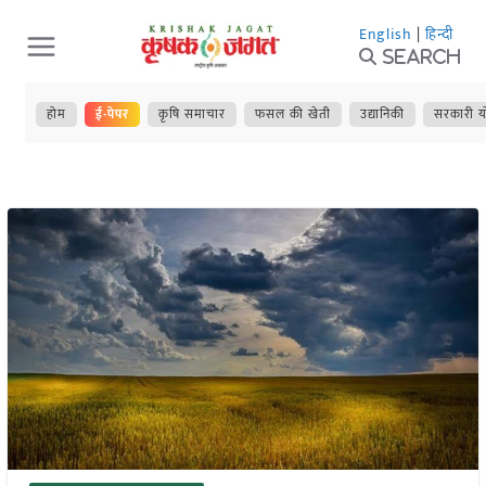
Skip
English
|
हिन्दी
to
Search
content
होम
ई-पेपर
कृषि समाचार
फसल की खेती
उद्यानिकी
सरकारी य