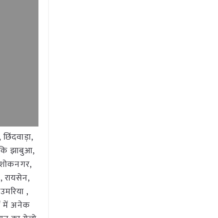
छिंदवाड़ा,
जबकि झाबुआ,
 अशोकनगर,
 , रायसेन,
 उमरिया ,
ं में अनेक