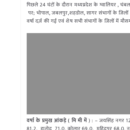
पिछले 24 घंटों के दौरान मध्यप्रदेश के ग्वालियर , चंबल 
पर; भोपाल, जबलपुर,शहडोल, सागर संभागों के जिलों में 
वर्षा दर्ज़ की गई एवं शेष सभी संभागों के जिलों में मौस
वर्षा के प्रमुख आंकड़े ( मि मी में
) : – जयसिंह नगर 12
81.2, हातोद 71.0, कोलार 69.0, महिदपुर 68.0, न