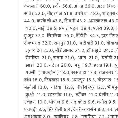
केवलारी 60.0, इंदौर 56.8, अंजड़ 56.0, अरेरा हिल्
सांवेर 52.0, गौहरगंज 51.8, उमरिया 48.6, शाहपुरा
44.0, करकेली 43.8, सिवनी 43.2, अमरकंटक 43.0
40.0, बाड़ी 39.5, प्रभात पट्टन 39.4, पलेरा 39.0, 
हु जूर 37.0, सिमरिया 35.0, डिंडोरी 34.3, हाट प
टीकमगढ़ 32.0, राजपुर 31.0, मटीयारी 31.0, गोगावां
जुन्नार देव 25.0, नौरोजाबाद 24.2, टोंकखुर्द 24.0,
सेमरिया 21.0, सतना 21.0, आष्टा 21.0, चन्नौड़ी 
झार्डा 20.0, नटेरन 20.0, महू 19.7, हरदा 19.1, पु
मक्सी ( माकड़ौन ) 18.0,परसवाड़ा 17.3, राजनगर 17
बांध 16.0, छिंदवाड़ा 15.8, अमरपुर 15.3, गोहपारु 1
मझौली 13.0, चंदिया 12.8, बीरसिंहपुर 12.5, भीमपुर 
कुक्षी 11.0, रहटगाँव 11.0, त्योंथर 11.0,घंसौर 1
उंचेहरा 10.0, भोपाल 9.6, गढ़ाकोटा 9.6, धनौरा 9.5,
पचमढ़ी 8.6, सिंगरौली 8.4, देवरी-रायसेन 8.3, बक
शमशाबाद 8.0, ग्वालियर 7.8, परासिया 7.2, शाहपुरा 