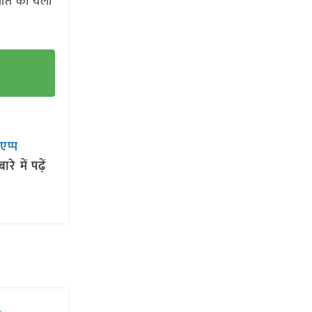
रपात का येलो
सएप्प
 में पढ़ें