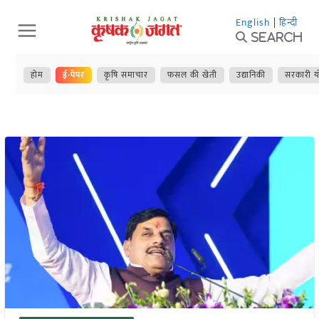
Skip
English
|
हिन्दी
to
Search
content
होम
ई-पेपर
कृषि समाचार
फसल की खेती
उद्यानिकी
सरकारी य