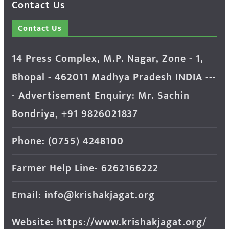
Contact Us
Contact Us
14 Press Complex, M.P. Nagar, Zone - 1,
Bhopal - 462011 Madhya Pradesh INDIA ---
- Advertisement Enquiry: Mr. Sachin
Bondriya, +91 9826021837
Phone: (0755) 4248100
Farmer Help Line- 6262166222
Email: info@krishakjagat.org
Website: https://www.krishakjagat.org/