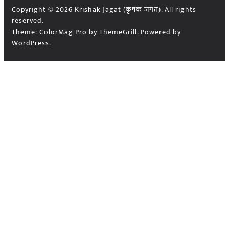
Copyright © 2026
Krishak Jagat (कृषक जगत)
. All rights
reserved.
Theme:
ColorMag Pro
by ThemeGrill. Powered by
WordPress
.