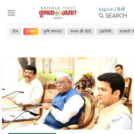
Skip
English
|
हिन्दी
to
Search
content
होम
ई-पेपर
कृषि समाचार
फसल की खेती
उद्यानिकी
सरकारी य