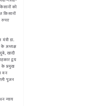
 नरवा-गरवा-
 किसानों को
त किसानों
़ रुपए
ंत्री डा.
 के अध्यक्ष
ुबे, खादी
सलाहकार द्वय
 के प्रमुख
्य वन
रेली पूजन
ोधन न्याय