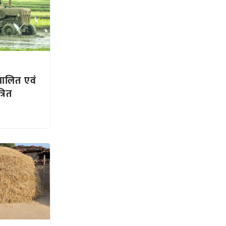
चालित एवं
रित