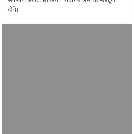
संकलन, अलर्ट, शिकायत निवारण जैसे 18 मॉड्यूल
होंगे।