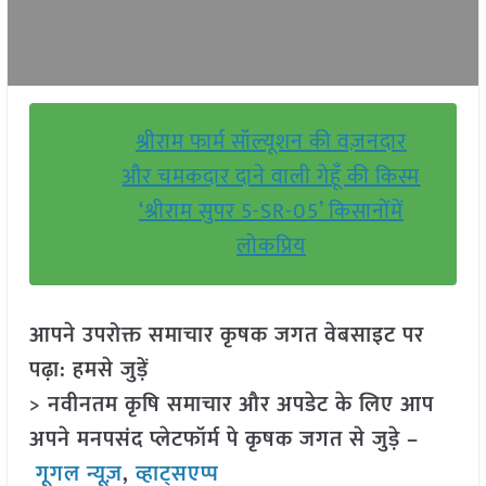
श्रीराम फार्म सॉल्यूशन की वज़नदार
और चमकदार दाने वाली गेहूँ की किस्म
‘श्रीराम सुपर 5-SR-05’ किसानोंमें
लोकप्रिय
आपने उपरोक्त समाचार कृषक जगत वेबसाइट पर
पढ़ा: हमसे जुड़ें
> नवीनतम कृषि समाचार और अपडेट के लिए आप
अपने मनपसंद प्लेटफॉर्म पे कृषक जगत से जुड़े –
गूगल न्यूज़
,
व्हाट्सएप्प