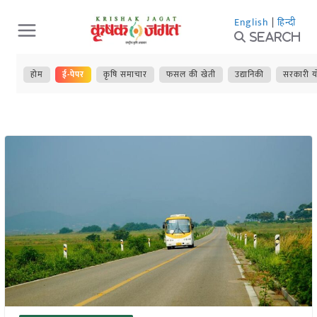
Skip
English
|
हिन्दी
to
Search
content
होम
ई-पेपर
कृषि समाचार
फसल की खेती
उद्यानिकी
सरकारी य