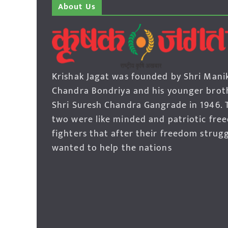
About Us
Krishak Jagat was founded by Shri Mani
Chandra Bondriya and his younger brot
Shri Suresh Chandra Gangrade in 1946. 
two were like minded and patriotic fre
fighters that after their freedom strug
wanted to help the nations