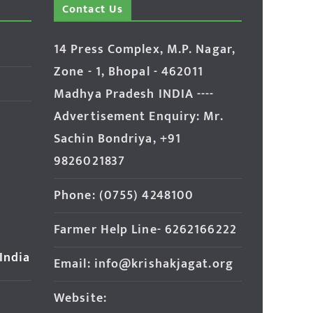
Contact Us
14 Press Complex, M.P. Nagar,
Zone - 1, Bhopal - 462011
Madhya Pradesh INDIA ----
Advertisement Enquiry: Mr.
Sachin Bondriya, +91
9826021837
Phone: (0755) 4248100
Farmer Help Line- 6262166222
 India
Email: info@krishakjagat.org
Website: