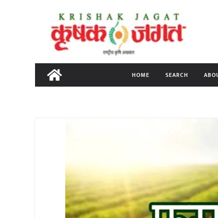
Skip
to
content
HOME
SEARCH
ABO