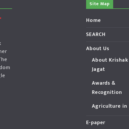
Site Map
Home
SEARCH
k
About Us
her
The
About Krishak
edom
Jagat
gle
Awards &
Recognition
Agriculture in
E-paper