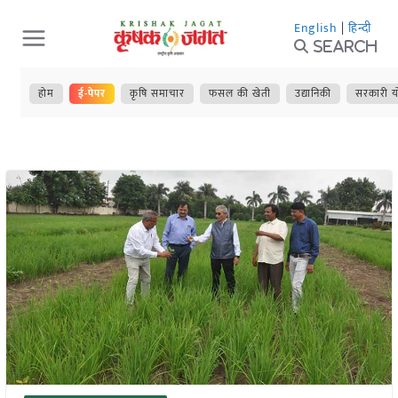
Skip
English
|
हिन्दी
to
Search
content
होम
ई-पेपर
कृषि समाचार
फसल की खेती
उद्यानिकी
सरकारी य