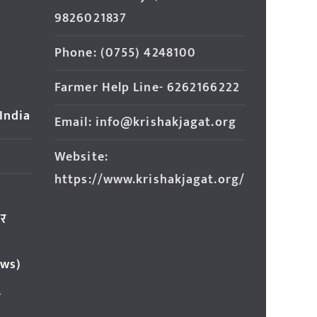
9826021837
Phone: (0755) 4248100
Farmer Help Line- 6262166222
 India
Email: info@krishakjagat.org
Website:
https://www.krishakjagat.org/
ार
ews)
र