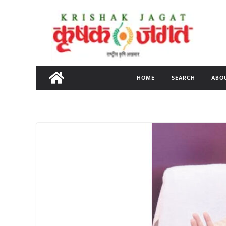
Skip
to
content
HOME
SEARCH
ABO