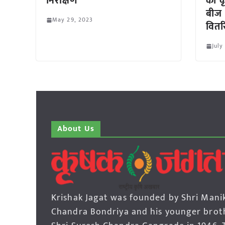
निरीक्षण
का क
बीज
May 29, 2023
वितर
July
About Us
Krishak Jagat was founded by Shri Mani
Chandra Bondriya and his younger brot