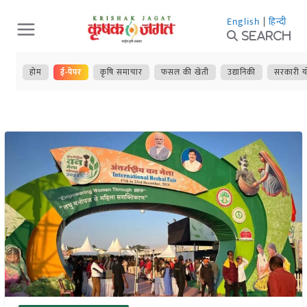
Skip
English
|
हिन्दी
to
Search
content
होम
ई-पेपर
कृषि समाचार
फसल की खेती
उद्यानिकी
सरकारी य