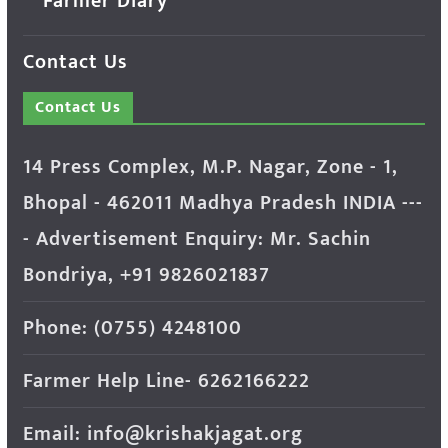
Farmer Diary
Contact Us
Contact Us
14 Press Complex, M.P. Nagar, Zone - 1,
Bhopal - 462011 Madhya Pradesh INDIA ---
- Advertisement Enquiry: Mr. Sachin
Bondriya, +91 9826021837
Phone: (0755) 4248100
Farmer Help Line- 6262166222
Email: info@krishakjagat.org