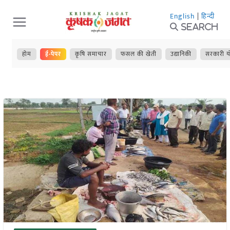
Skip
English
|
हिन्दी
to
Search
content
होम
ई-पेपर
कृषि समाचार
फसल की खेती
उद्यानिकी
सरकारी य