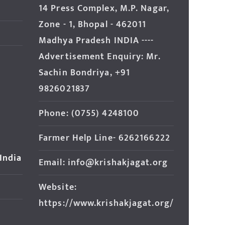
14 Press Complex, M.P. Nagar,
Zone - 1, Bhopal - 462011
Madhya Pradesh INDIA ----
Advertisement Enquiry: Mr.
Sachin Bondriya, +91
9826021837
Phone: (0755) 4248100
Farmer Help Line- 6262166222
 India
Email: info@krishakjagat.org
Website:
https://www.krishakjagat.org/