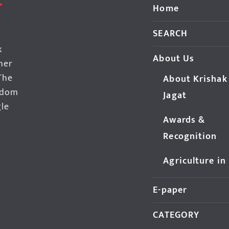
Home
SEARCH
k
About Us
her
The
About Krishak
edom
Jagat
gle
Awards &
Recognition
Agriculture in
E-paper
CATEGORY