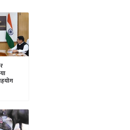
और
नया
 सहयोग