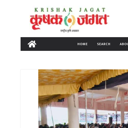
Skip
to
content
HOME
SEARCH
ABO