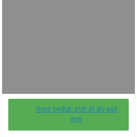
गोगावां एफपीओ: प्रगति की ओर बढ़ते
कदम