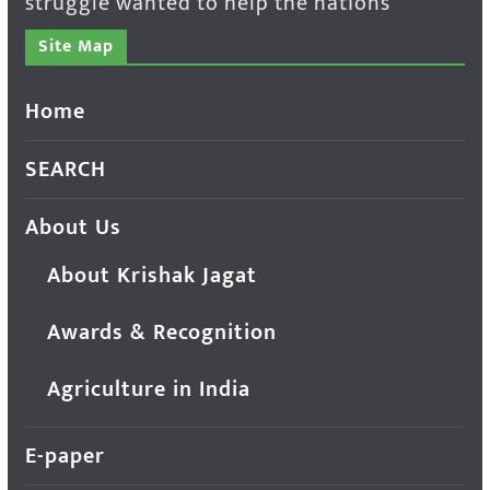
struggle wanted to help the nations
Site Map
Home
SEARCH
About Us
About Krishak Jagat
Awards & Recognition
Agriculture in India
E-paper