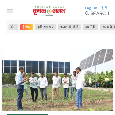
Skip
English
|
हिन्दी
to
Search
content
होम
ई-पेपर
कृषि समाचार
फसल की खेती
उद्यानिकी
सरकारी य