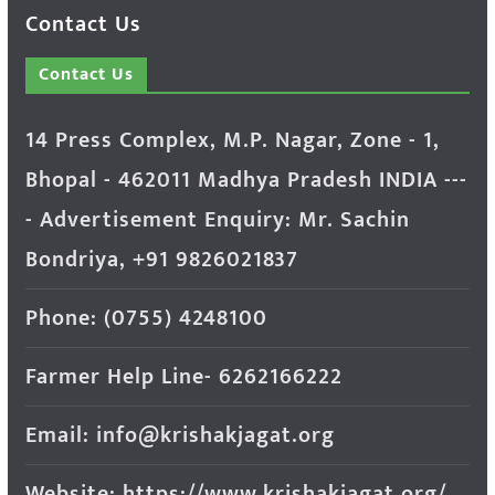
Contact Us
Contact Us
14 Press Complex, M.P. Nagar, Zone - 1,
Bhopal - 462011 Madhya Pradesh INDIA ---
- Advertisement Enquiry: Mr. Sachin
Bondriya, +91 9826021837
Phone: (0755) 4248100
Farmer Help Line- 6262166222
Email: info@krishakjagat.org
Website: https://www.krishakjagat.org/