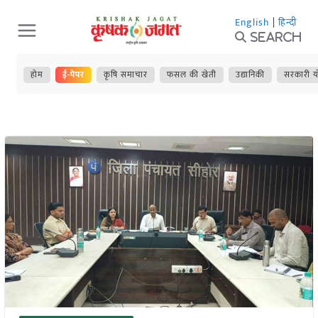
Skip
English
|
हिन्दी
to
Search
content
होम
ई-पेपर
कृषि समाचार
फसल की खेती
उद्यानिकी
सरकारी य