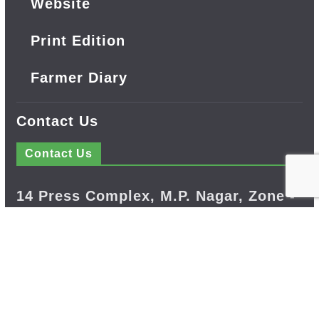
Website
Print Edition
Farmer Diary
Contact Us
Contact Us
14 Press Complex, M.P. Nagar, Zone -
1, Bhopal - 462011 Madhya Pradesh
INDIA ---- Advertisement Enquiry: Mr.
Sachin Bondriya, +91 9826021837
Phone: (0755) 4248100