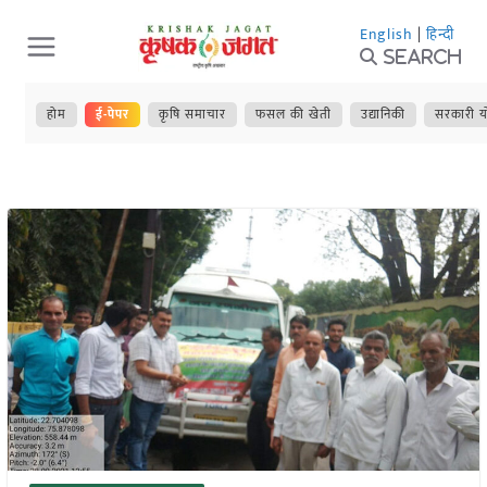
Skip
English
|
हिन्दी
to
Search
content
होम
ई-पेपर
कृषि समाचार
फसल की खेती
उद्यानिकी
सरकारी य