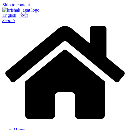
Skip to content
English
|
हिन्दी
Search
Home