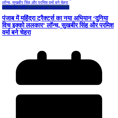
एग्रीकल्चर मशीन (Agriculture Machinery)
पंजाब में महिंद्रा ट्रैक्टर्स का नया अभियान ‘दुनिया
विच इक्को ललकार’ लॉन्च, सुखबीर सिंह और परमिश
वर्मा बने चेहरा