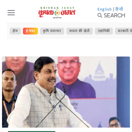
Skip
English
|
हिन्दी
to
Search
content
होम
ई-पेपर
कृषि समाचार
फसल की खेती
उद्यानिकी
सरकारी य