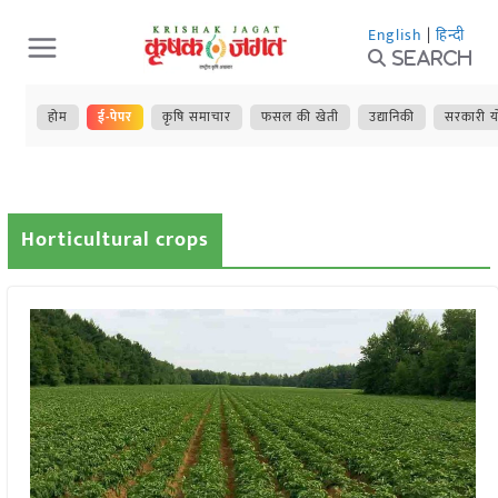
Skip
English
|
हिन्दी
to
Search
content
होम
ई-पेपर
कृषि समाचार
फसल की खेती
उद्यानिकी
सरकारी य
Horticultural crops