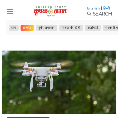
Skip
English
|
हिन्दी
to
Search
content
होम
ई-पेपर
कृषि समाचार
फसल की खेती
उद्यानिकी
सरकारी य