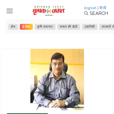
Skip
English
|
हिन्दी
to
Search
content
होम
ई-पेपर
कृषि समाचार
फसल की खेती
उद्यानिकी
सरकारी य