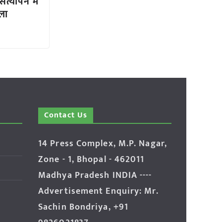
त्यापन में
ला
Contact Us
14 Press Complex, M.P. Nagar,
Zone - 1, Bhopal - 462011
Madhya Pradesh INDIA ----
Advertisement Enquiry: Mr.
Sachin Bondriya, +91