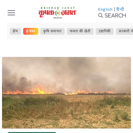
Skip
English
|
हिन्दी
to
Search
content
होम
ई-पेपर
कृषि समाचार
फसल की खेती
उद्यानिकी
सरकारी य