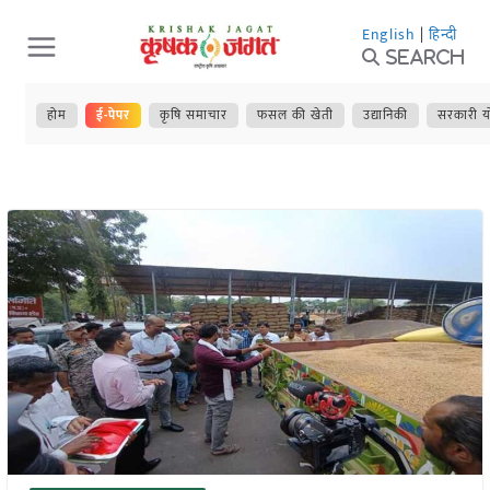
Skip
English
|
हिन्दी
to
Search
content
होम
ई-पेपर
कृषि समाचार
फसल की खेती
उद्यानिकी
सरकारी य