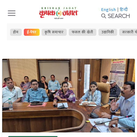
Skip
English
|
हिन्दी
to
Search
content
होम
ई-पेपर
कृषि समाचार
फसल की खेती
उद्यानिकी
सरकारी य