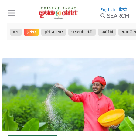
Skip
English
|
हिन्दी
to
Search
content
होम
ई-पेपर
कृषि समाचार
फसल की खेती
उद्यानिकी
सरकारी य