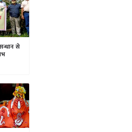
ुसन्धान से
लाभ