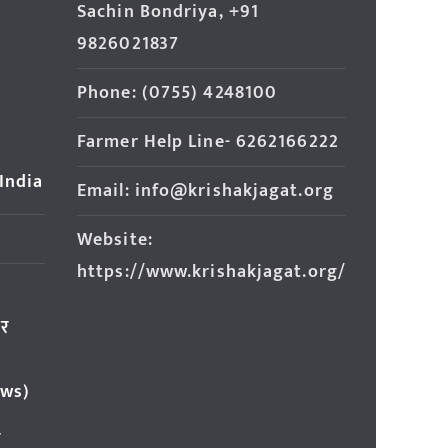
Sachin Bondriya, +91
9826021837
Phone: (0755) 4248100
Farmer Help Line- 6262166222
 India
Email: info@krishakjagat.org
Website:
https://www.krishakjagat.org/
ार
ews)
र