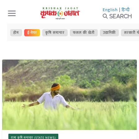
Skip
English
|
हिन्दी
to
Search
content
होम
ई-पेपर
कृषि समाचार
फसल की खेती
उद्यानिकी
सरकारी य
राज्य कृषि समाचार (STATE NEWS)