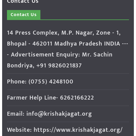
Contact Us
Contact Us
14 Press Complex, M.P. Nagar, Zone - 1,
Bhopal - 462011 Madhya Pradesh INDIA ---
- Advertisement Enquiry: Mr. Sachin
Bondriya, +91 9826021837
Phone: (0755) 4248100
Farmer Help Line- 6262166222
Email: info@krishakjagat.org
Website: https://www.krishakjagat.org/