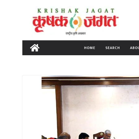
Skip
to
content
HOME
SEARCH
ABO