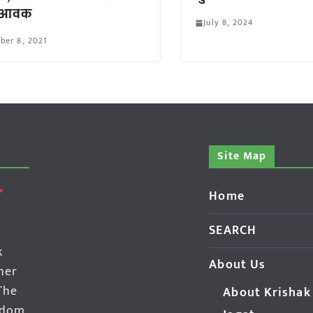
 आवक
July 8, 2024
ber 8, 2021
Site Map
Home
SEARCH
k
About Us
her
The
About Krishak
edom