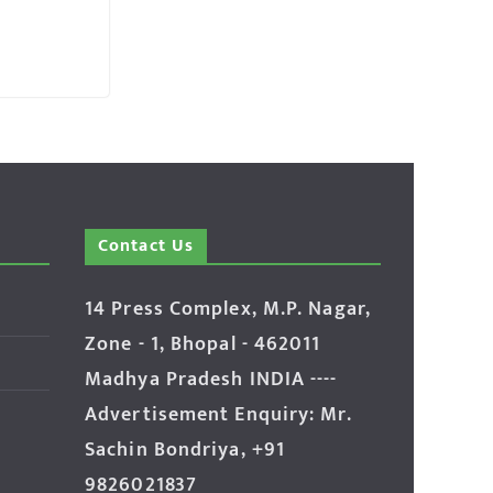
Contact Us
14 Press Complex, M.P. Nagar,
Zone - 1, Bhopal - 462011
Madhya Pradesh INDIA ----
Advertisement Enquiry: Mr.
Sachin Bondriya, +91
9826021837