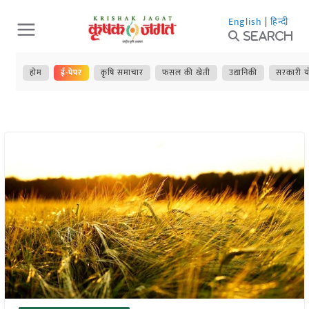
Skip
English
|
हिन्दी
to
Search
content
होम
ई-पेपर
कृषि समाचार
फसल की खेती
उद्यानिकी
सरकारी य