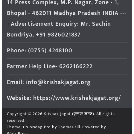
14 Press Complex, M.P. Nagar, Zone - 1,
Bhopal - 462011 Madhya Pradesh INDIA ---
- Advertisement Enquiry: Mr. Sachin
Bondriya, +91 9826021837
Phone: (0755) 4248100
Farmer Help Line- 6262166222
Email: info@krishakjagat.org
Website: https://www.krishakjagat.org/
Copyright © 2026
Krishak Jagat (कृषक जगत)
. All rights
reserved.
Theme:
ColorMag Pro
by ThemeGrill. Powered by
WordPress
.