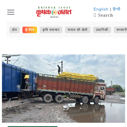
Skip
English
|
हिन्दी
Search
to
content
होम
ई-पेपर
कृषि समाचार
फसल की खेती
उद्यानिकी
सरकारी