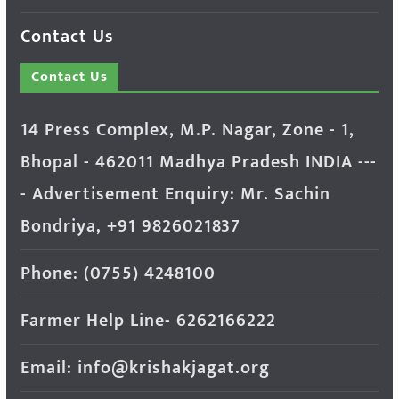
Contact Us
Contact Us
14 Press Complex, M.P. Nagar, Zone - 1,
Bhopal - 462011 Madhya Pradesh INDIA ---
- Advertisement Enquiry: Mr. Sachin
Bondriya, +91 9826021837
Phone: (0755) 4248100
Farmer Help Line- 6262166222
Email: info@krishakjagat.org