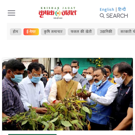
Skip
English
|
हिन्दी
to
Search
content
होम
ई-पेपर
कृषि समाचार
फसल की खेती
उद्यानिकी
सरकारी य