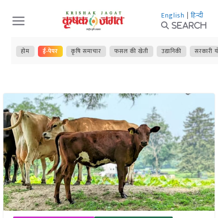
Skip
English
|
हिन्दी
to
Search
content
होम
ई-पेपर
कृषि समाचार
फसल की खेती
उद्यानिकी
सरकारी य