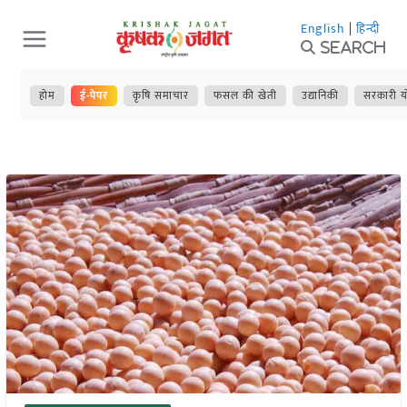
Skip
English
|
हिन्दी
to
Search
content
होम
ई-पेपर
कृषि समाचार
फसल की खेती
उद्यानिकी
सरकारी य