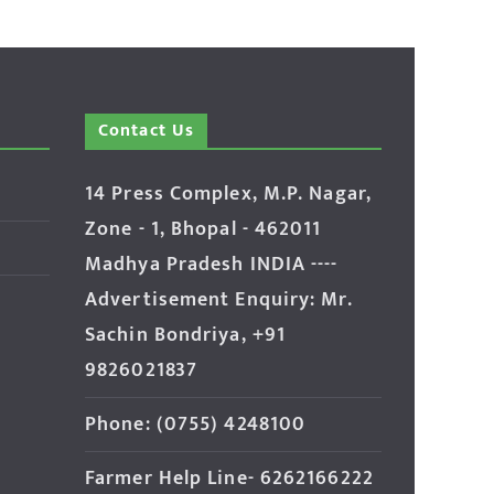
Contact Us
14 Press Complex, M.P. Nagar,
Zone - 1, Bhopal - 462011
Madhya Pradesh INDIA ----
Advertisement Enquiry: Mr.
Sachin Bondriya, +91
9826021837
Phone: (0755) 4248100
Farmer Help Line- 6262166222