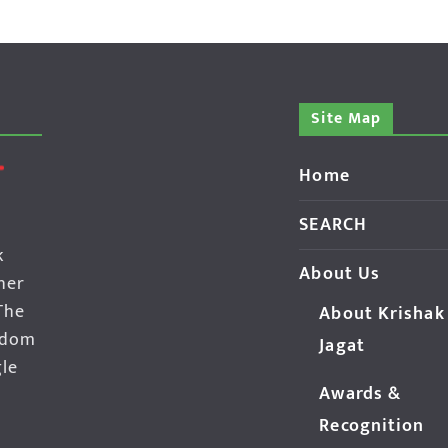
Site Map
Home
SEARCH
k
About Us
her
The
About Krishak
edom
Jagat
gle
Awards &
Recognition