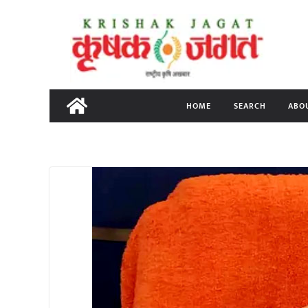
Skip
to
content
HOME
SEARCH
ABO