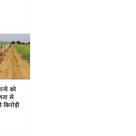
ानों को
लता से
ी किरोड़ी