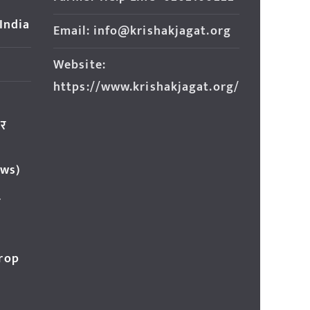
 India
Email: info@krishakjagat.org
Website:
https://www.krishakjagat.org/
ार
ews)
र
Crop