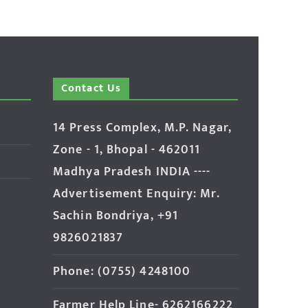
Contact Us
14 Press Complex, M.P. Nagar,
Zone - 1, Bhopal - 462011
Madhya Pradesh INDIA ----
Advertisement Enquiry: Mr.
Sachin Bondriya, +91
9826021837
Phone: (0755) 4248100
Farmer Help Line- 6262166222