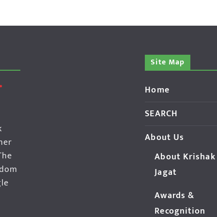
Site Map
Home
SEARCH
k
About Us
her
The
About Krishak
edom
Jagat
gle
Awards &
Recognition